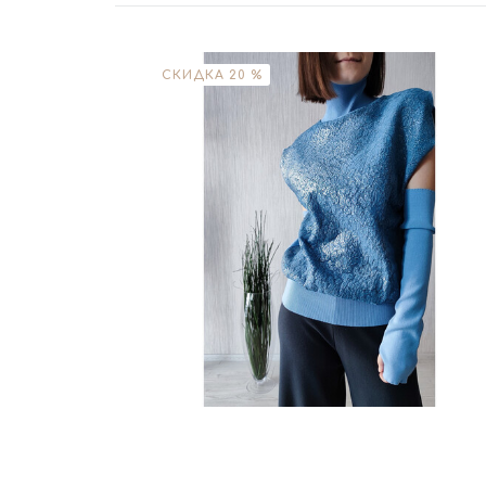
СКИДКА 20 %
Размер
M
XL
Цвет
Голубой
В корзину