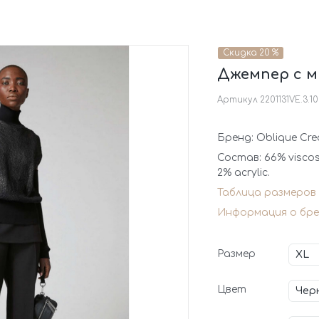
Скидка 20 %
Джемпер с 
Артикул
2201131VE.3.10
Бренд: Oblique Cre
Состав: 66% viscose
2% acrylic.
Таблица размеров
Информация о бре
Размер
Цвет