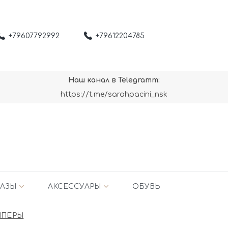
+79607792992
+79612204785
Наш канал в Telegramm:
https://t.me/sarahpacini_nsk
АЗЫ
АКСЕССУАРЫ
ОБУВЬ
МПЕРЫ