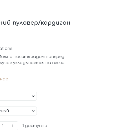
ий пуловер/кардиган
4
ations.
Можно носить задом наперед.
учае укладывается на плечи.
нде
1
доступно