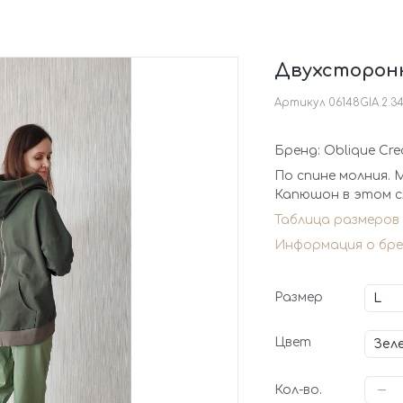
Двухсторонн
Артикул
06148GIA.2.3
Бренд: Oblique Cre
По спине молния. 
Капюшон в этом сл
Таблица размеров
Информация о бре
Размер
Цвет
Кол-во.