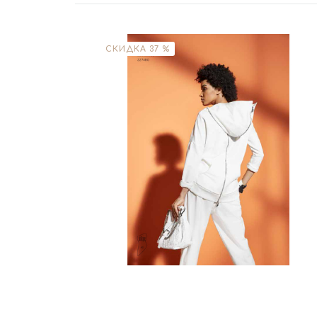
СКИДКА 37 %
Размер
L
XL
Цвет
Белый
В корзину