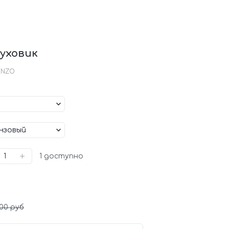
уховик
RONZO
1
доступно
00 руб