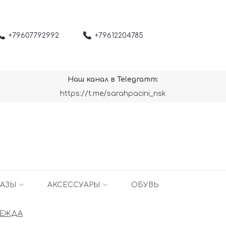
+79607792992
+79612204785
Наш канал в Telegramm:
https://t.me/sarahpacini_nsk
АЗЫ
АКСЕССУАРЫ
ОБУВЬ
ДЕЖДА